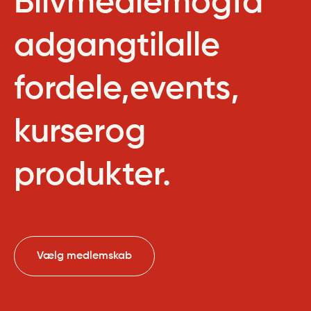
Bliv
medlem
og
få
adgang
til
alle
fordele,
events,
kurser
og
produkter.
Vælg medlemskab