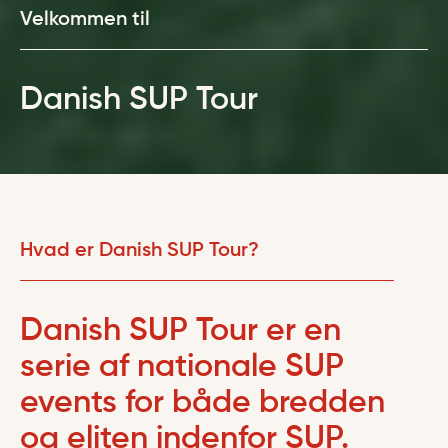
Velkommen til
Danish SUP Tour
Hvad er Danish SUP Tour?
Danish SUP Tour er en
serie af nationale SUP
events for både bredden
og eliten indenfor SUP.