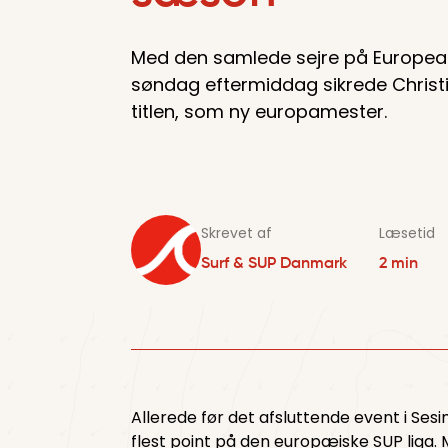
Med den samlede sejre på Europea
søndag eftermiddag sikrede Christ
titlen, som ny europamester.
Skrevet af
Læsetid
Surf & SUP Danmark
2
min
Allerede før det afsluttende event i Sesi
flest point på den europæiske SUP liga. 