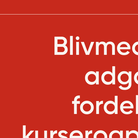
Bliv
me
adg
forde
kurser
og
p