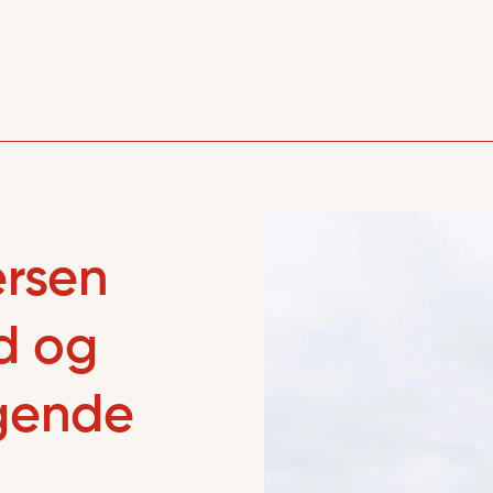
ersen
d og
ygende