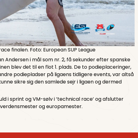
 race finalen. Foto: European SUP League
ian Andersen i mål som nr. 2, få sekunder efter spanske
nen blev det til en flot 1. plads. De to podieplaceringer,
dre podiepladser på ligaens tidligere events, var altså
kunne sikre sig den samlede sejr i ligaen og dermed
d i sprint og VM-sølv i ’technical race’ og afslutter
 verdensmester og europamester.