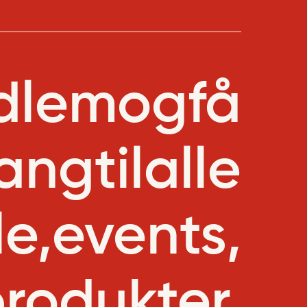
dlem
og
få
ang
til
alle
le,
events,
rodukter.