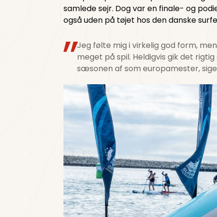
samlede sejr. Dog var en finale- og pod
også uden på tøjet hos den danske surfer
Jeg følte mig i virkelig god form, men
meget på spil. Heldigvis gik det rigtig
sæsonen af som europamester, siger